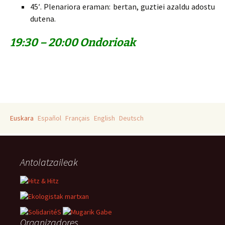
45′. Plenariora eraman: bertan, guztiei azaldu adostu
dutena.
19:30 – 20:00 Ondorioak
Euskara
Español
Français
English
Deutsch
Antolatzaileak
Organizadores