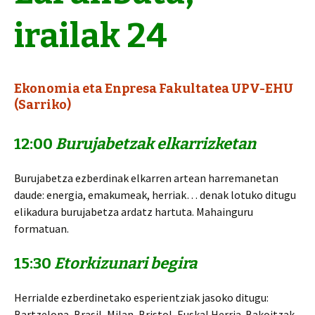
irailak 24
Ekonomia eta Enpresa Fakultatea UPV-EHU
(Sarriko)
12:00
Burujabetzak elkarrizketan
Burujabetza ezberdinak elkarren artean harremanetan
daude: energia, emakumeak, herriak… denak lotuko ditugu
elikadura burujabetza ardatz hartuta. Mahainguru
formatuan.
15:30
Etorkizunari begira
Herrialde ezberdinetako esperientziak jasoko ditugu:
Bartzelona, Brasil, Milan, Bristol, Euskal Herria. Bakoitzak