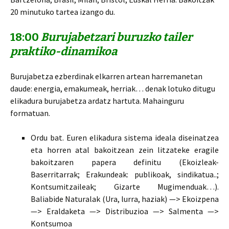
20 minutuko tartea izango du.
18:00
Burujabetzari buruzko tailer
praktiko-dinamikoa
Burujabetza ezberdinak elkarren artean harremanetan
daude: energia, emakumeak, herriak… denak lotuko ditugu
elikadura burujabetza ardatz hartuta. Mahainguru
formatuan.
Ordu bat. Euren elikadura sistema ideala diseinatzea
eta horren atal bakoitzean zein litzateke eragile
bakoitzaren papera definitu (Ekoizleak-
Baserritarrak; Erakundeak: publikoak, sindikatua..;
Kontsumitzaileak; Gizarte Mugimenduak…).
Baliabide Naturalak (Ura, lurra, haziak) —> Ekoizpena
—> Eraldaketa —> Distribuzioa —> Salmenta —>
Kontsumoa