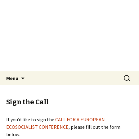
(Español) III Encuentros Ecosocialistas
Internacionales “Urgencia ecológica y
(Español) III Encuentros
emergencia social: construyendo
Ecosocialistas
alternativas a los desafíos ecosociales".
Internacionales
Bilbo, 23-24-25 de septiembre
Skip to content
Search
Menu
for:
Sign the Call
If you’d like to sign the
CALL FOR A EUROPEAN
ECOSOCIALIST CONFERENCE
, please fill out the form
below: